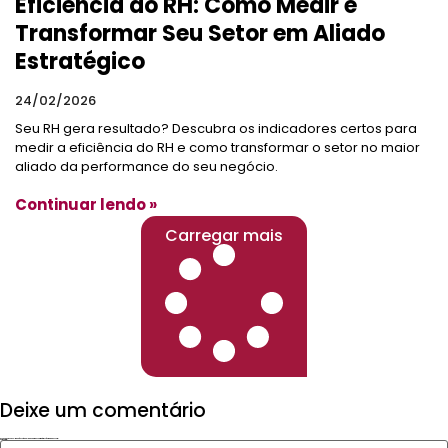
Eficiência do RH: Como Medir e
Transformar Seu Setor em Aliado
Estratégico
24/02/2026
Seu RH gera resultado? Descubra os indicadores certos para
medir a eficiência do RH e como transformar o setor no maior
aliado da performance do seu negócio.
Continuar lendo »
Carregar mais
Deixe um comentário
O seu endereço de e-mail não será publicado.
Campos obrigatórios são marcados com
*
Comentário
*