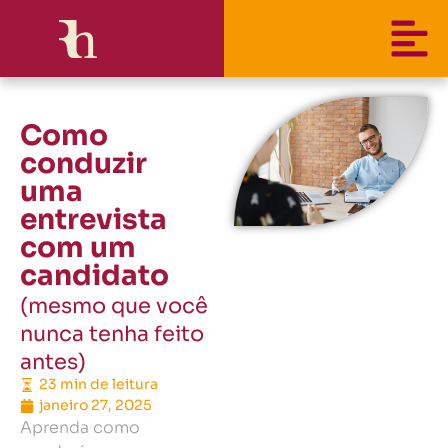
Como
conduzir
uma
entrevista
com um
candidato
(mesmo que você
nunca tenha feito
antes)
23 min de leitura
janeiro 27, 2025
Aprenda como