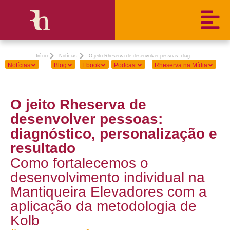
Inìcio
Notícias
O jeito Rheserva de desenvolver pessoas: diag...
Notícias
Blog
Ebook
Podcast
Rheserva na Mídia
O jeito Rheserva de
desenvolver pessoas:
diagnóstico, personalização e
resultado
Como fortalecemos o
desenvolvimento individual na
Mantiqueira Elevadores com a
aplicação da metodologia de
Kolb