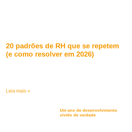
20 padrões de RH que se repetem
(e como resolver em 2026)
Em 20 anos de consultoria, a Rheserva identificou os padrões
que mais custam caro nas empresas — da contratação à
cultura. Veja como cortar caminho.
Leia mais »
Um ano de desenvolvimento
vivido de verdade