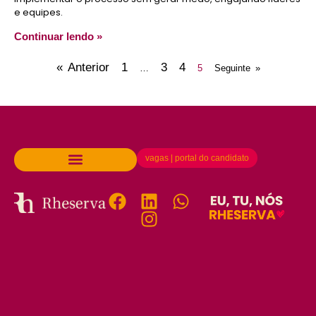
e equipes.
Continuar lendo »
« Anterior
1
3
4
…
5
Seguinte »
vagas | portal do candidato