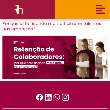
Por que está ficando mais difícil reter talentos
nas empresas?
Descubra por que é difícil reter talentos e explore estratégias para engajar e motivar diferentes gerações na sua organização