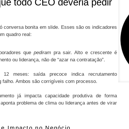
ue todo CEO deveria pedir
ó conversa bonita em slide. Esses são os indicadores
m quadro real:
laboradores que
pediram
pra sair. Alto e crescente é
mento ou liderança, não de “azar na contratação”.
s 12 meses: saída precoce indica recrutamento
g falho. Ambos são corrigíveis com processo.
mento já impacta capacidade produtiva de forma
aponta problema de clima ou liderança antes de virar
l e Impacto no Negócio