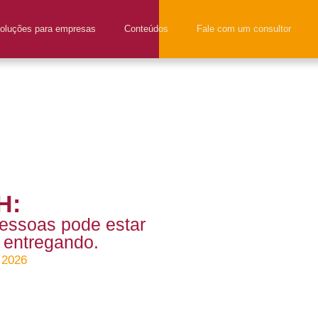
oluções para empresas
Conteúdos
Fale com um consultor
H:
pessoas pode estar
 entregando.
 2026