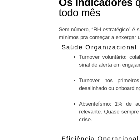
Os indicadores
q
todo mês
Sem número, “RH estratégico” é s
mínimos pra começar a enxergar u
Saúde Organizacional
Turnover voluntário: co
sinal de alerta em engaja
Turnover nos primeiro
desalinhado ou onboardin
Absenteísmo: 1% de au
relevante. Quase sempre 
crise.
Eficiência Operaciona