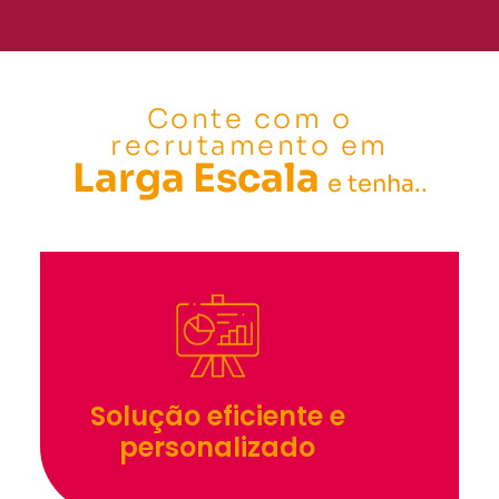
Conte com o
recrutamento em
Larga Escala
e tenha..
Solução eficiente e
personalizado