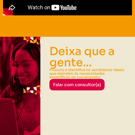
Deixa que a
gente...
Procura e identifica os candidatos ideais
que atendem às necessidades
específicas da sua empresa.
Falar com consultor(a)