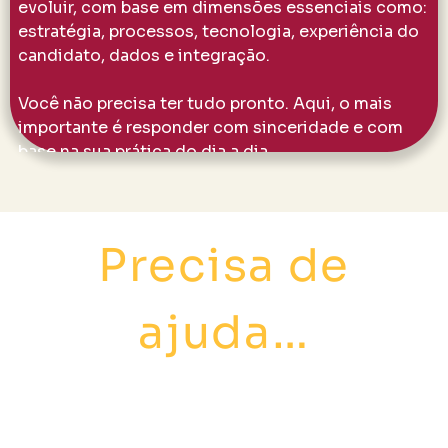
Precisa de
ajuda…
para interpretar
melhor os
resultados ou