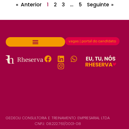
« Anterior
1
…
2
3
5
Seguinte »
vagas | portal do candidato
GEDEOLI CONSULTORIA E TREINAMENTO EMPRESARIAL LTDA
CNPJ: 08.222.761/0001-08