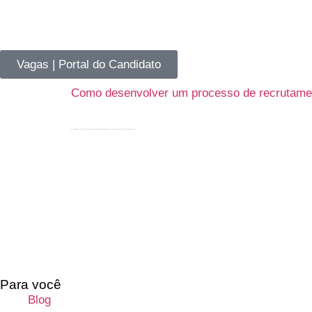
Vagas | Portal do Candidato
Como desenvolver um processo de recrutament
Encontrar talentos para uma vaga é sempre um desafio. Por isso, é importante realizar um processo de recrutamento e seleção que seja prático e eficiente.
Para você
Blog